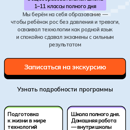
Узнать подробности программы
Подготовка
Школа полного дня.
к жизни в мире
Домашняя работа
технологий
— внутри школы
Программирование,
Классы до 12 человек.
работа с ИИ, VR-среды,
Учитель видит каждого.
цифровая
Вечером — семья, спорт,
безопасность.
жизнь. Без ночных
Ребёнок не просто
уроков и истерик.
пользуется
технологиями — он
понимает, как они
устроены.
ОГЭ и ЕГЭ без
паники.
С честными,
Учителя, которых
сильными
помнят
результатами
Мы собираем взрослых,
Без «натянутых» оценок.
которые умеют
Без дедлайнов