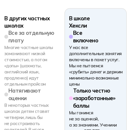
удовлетворить
новым
массовый спрос,
технологиям
поэтому
Наша школа создана
немногочисленные
на базе сильнейшего
учителя: и швец, и жнец
технологического
и на дуде игрец
колледжа страны
Хекслет. Все ресурсы
колледжа —
в распоряжении школы.