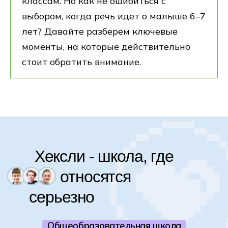
классам. Но как не ошибиться с
выбором, когда речь идет о малыше 6–7
лет? Давайте разберем ключевые
Хексли - школа, где
моменты, на которые действительно
стоит обратить внимание.
относятся
серьезно
Общеобразовательная школа
1–11 классы полного дня
Мы берём на себя образование —
чтобы ребёнок рос без давления и тревоги,
осваивал технологии как родной язык
и спокойно сдавал экзамены с сильным
результатом
Записаться на экскурсию