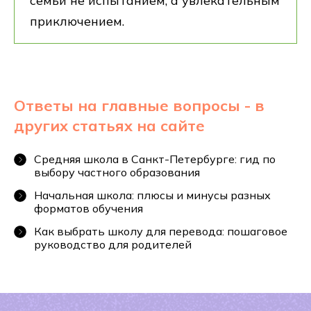
семьи не испытанием, а увлекательным
приключением.
Запишитесь
Ответы на главные вопросы - в
других статьях на сайте
на бесплатную
консультацию
Средняя школа в Санкт-Петербурге: гид по
выбору частного образования
Начальная школа: плюсы и минусы разных
форматов обучения
Проведем экскурсию по школе
и расскажем об обучении
Как выбрать школу для перевода: пошаговое
руководство для родителей