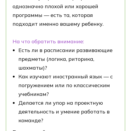
однозначно плохой или хорошей
программы — есть та, которая
3 причины,
подходит именно вашему ребенку.
по которым дети приходят
к нам
из других
частных школ
На что обратить внимание:
Есть ли в расписании развивающие
предметы (логика, риторика,
шахматы)?
В других частных
В школе
Как изучают иностранный язык — с
школах
Хексли
погружением или по классическим
Все за отдельную
Все
плату
включено
учебникам?
Многие частные школы
У нас все
Делается ли упор на проектную
заманивают низкой
дополнительные занятия
стоимостью, а потом
включены в пакет услуг.
деятельность и умение работать в
«допы» (шахматы,
Мы не пытаемся
команде?
английский язык,
«срубить» денег и держим
продленка) идут
минимально-возможные