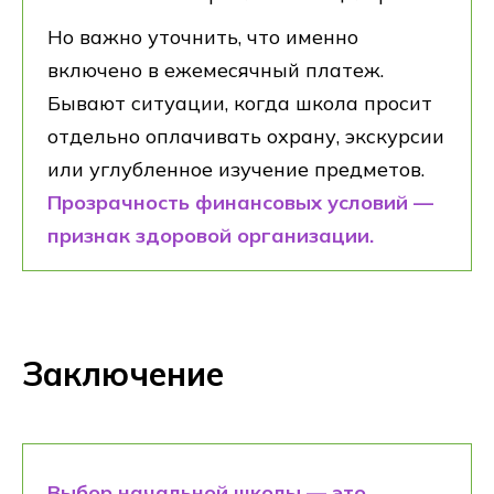
Проведем экскурсию
Но важно уточнить, что именно
и расскажем об обучении
включено в ежемесячный платеж.
Бывают ситуации, когда школа просит
отдельно оплачивать охрану, экскурсии
Контакты
+7
или углубленное изучение предметов.
+7 (964) 339-60-04
Прозрачность финансовых условий —
Проспект
Записаться на консультацию
признак здоровой организации.
Мира, 3
м. Горьковская
Нажимая на кнопку Получить консультацию я даю
Согласие
на обработку
персональных данных
Подать заявку
Заключение
Политика обработки данных
Согласие на обработку данных
Использования Cookie-файлов
Министерство науки и высшего
Выбор начальной школы — это